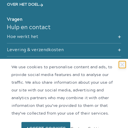
OVER HET DOEL
Vragen
Hulp en contact
Hoe werkt het
Levering & verzendkosten
Retourneren
We use cookies to personalise content and ads, to
provide social media features and to analyse our
Maattabel
traffic. We also share information about your use of
Contact
our site with our social media, advertising and
analytics partners who may combine it with other
information that you’ve provided to them or that
Copyright © 2025 - SWTR.shop. All rights reserved.
they’ve collected from your use of their services.
Algemene voorwaarden
Disclaimer
Privacy